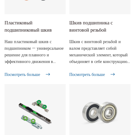
Пластиковый
Шкив подшипника с
подшипниковый шкив
винтовой резьбой
Наш пластиковый шкив с
Шкив с винтовой резьбой и
подшипником — универсальное
валом представляет собой
решение для плавного и
механический элемент, который
эффективного движения в
объединяет в себе конструкцию
бесчисленных вариантах
винта, шкива и вала и часто
Посмотреть больше
Посмотреть больше
применения! Наши пластиковые
используется в оборудовании,
шкивы с подшипниками
требующем подъемной передачи
обеспечивают исключительную
или регулировки положения. Он
износостойкость, защиту от
играет роль передачи мощности
коррозии и выносливость при
и выполнения линейного
высоких температурах,
движения; компактная
обеспечивая надежную работу
конструкция и прочная
даже в сложных условиях.
интеграция: шкив и винт
Пластиковые шкивы Hune с
соединены валом, что исключает
подшипниками изготовлены из
громоздкую комбинацию